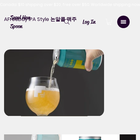
Canada: $10 shipping over $20, free over $50. Worldwide shipping 
Seoul Han
AFreeDay IPA Style 논알콜 맥주
Log In
Spoon