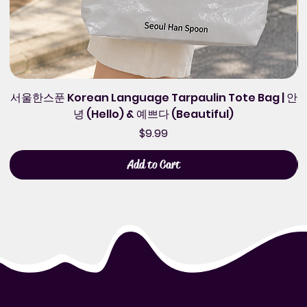
서울한스푼 Korean Language Tarpaulin Tote Bag | 안
녕 (Hello) & 예쁘다 (Beautiful)
Price
$9.99
Add to Cart